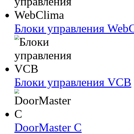
Блоки упрaвлeния Web
Блоки упрaвлeния VCB
DoorMaster C