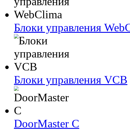
Блоки упрaвлeния Web
Блоки упрaвлeния VCB
DoorMaster C