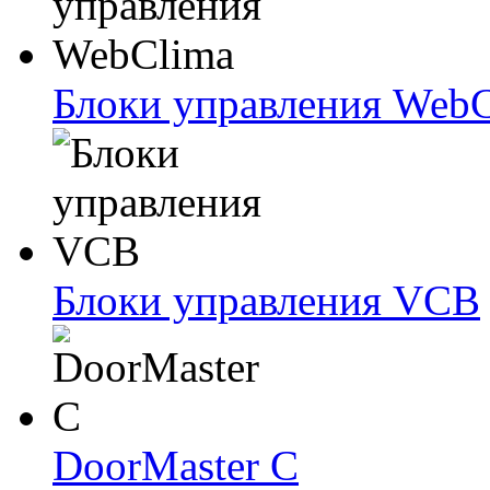
Блоки упрaвлeния Web
Блоки упрaвлeния VCB
DoorMaster C