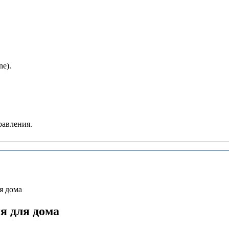
e).
равления.
я дома
я для дома