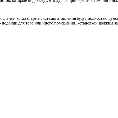
стов, которые подскажут, что лучше приобрести в том или ином
ом случае, когда старые системы отопления будут полностью де
 подойди для того или иного помещения. Установкой должны за