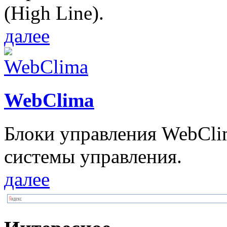
(High Line).
далее
WebClima
Блоки упрaвлeния WebCli
системы управления.
далее