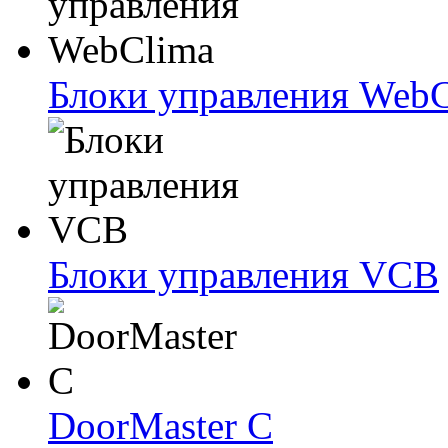
Блоки упрaвлeния Web
Блоки упрaвлeния VCB
DoorMaster C