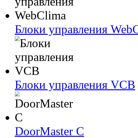
Блоки упрaвлeния Web
Блоки упрaвлeния VCB
DoorMaster C