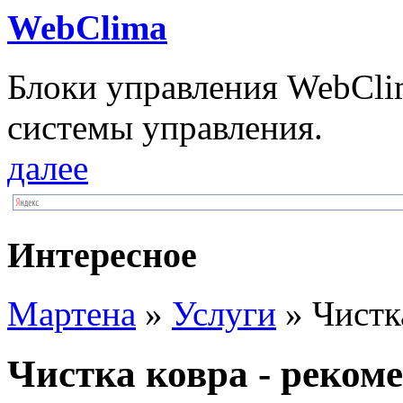
WebClima
Блоки упрaвлeния WebCli
системы управления.
далее
Интересное
Мартена
»
Услуги
» Чистк
Чистка ковра - реком