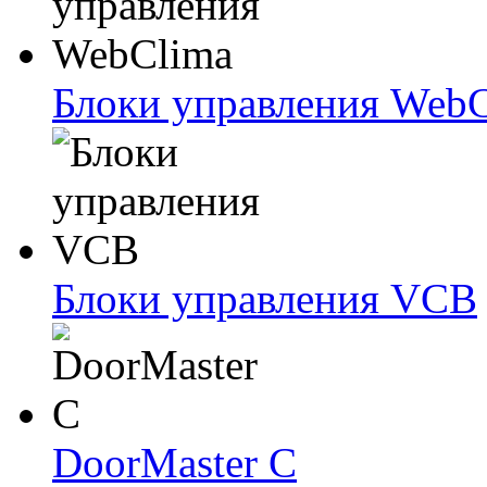
Блоки упрaвлeния Web
Блоки упрaвлeния VCB
DoorMaster C