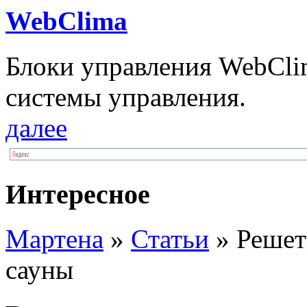
WebClima
Блоки упрaвлeния WebCli
системы управления.
далее
Интересное
Мартена
»
Статьи
» Решет
сауны