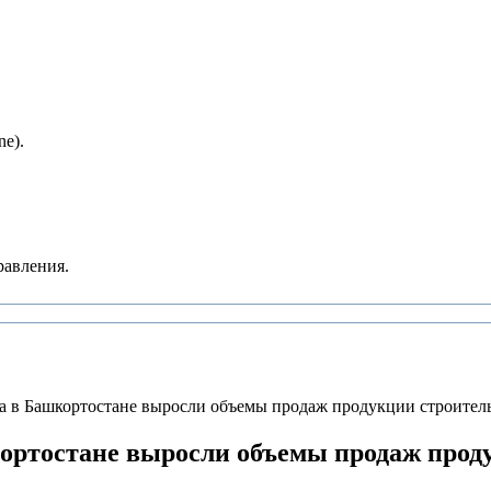
e).
равления.
а в Башкортостане выросли объемы продаж продукции строител
кортостане выросли объемы продаж прод