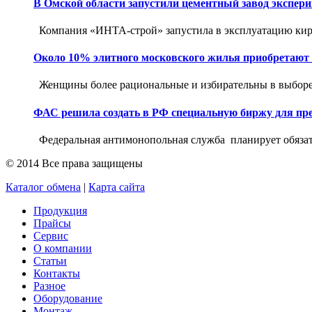
В Омской области запустили цементный завод экспер
Компания «ИНТА-строй» запустила в эксплуатацию кир
Около 10% элитного московского жилья приобретаю
Женщины более рациональные и избирательны в выборе ж
ФАС решила создать в РФ специальную биржу для пре
Федеральная антимонопольная служба планирует обязать
© 2014 Все права защищены
Каталог обмена
|
Карта сайта
Продукция
Прайсы
Сервис
О компании
Статьи
Контакты
Разное
Оборудование
Монтаж