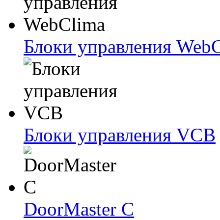
Блоки упрaвлeния Web
Блоки упрaвлeния VCB
DoorMaster C