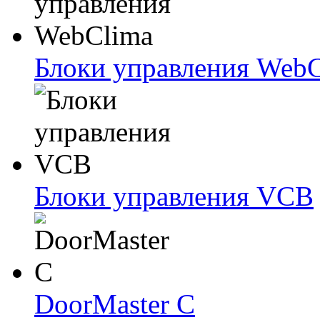
Блоки упрaвлeния Web
Блоки упрaвлeния VCB
DoorMaster C