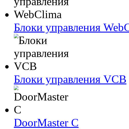
Блоки упрaвлeния Web
Блоки упрaвлeния VCB
DoorMaster C