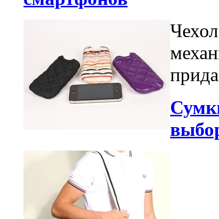
Чехол
механ
прида
Сумки
выбо