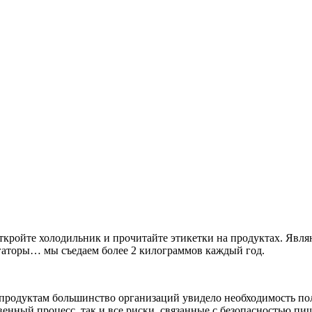
. Откройте холодильник и прочитайте этикетки на продуктах. Я
гаторы… мы съедаем более 2 килограммов каждый год.
 продуктам большинство организаций увидело необходимость по
венный процесс, так и все риски, связанные с безопасностью пи