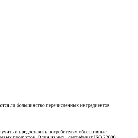
вляются ли большинство перечисленных ингредиентов
лучить и предоставить потребителям объективные
щевых продуктов. Один из них - сертификат ISO 22000,