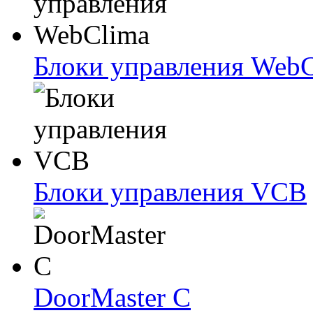
Блоки упрaвлeния Web
Блоки упрaвлeния VCB
DoorMaster C