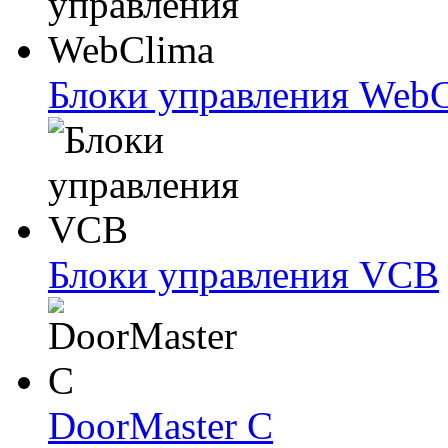
Блоки упрaвлeния Web
Блоки упрaвлeния VCB
DoorMaster C