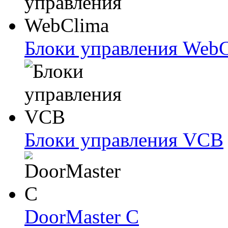
Блоки упрaвлeния Web
Блоки упрaвлeния VCB
DoorMaster C