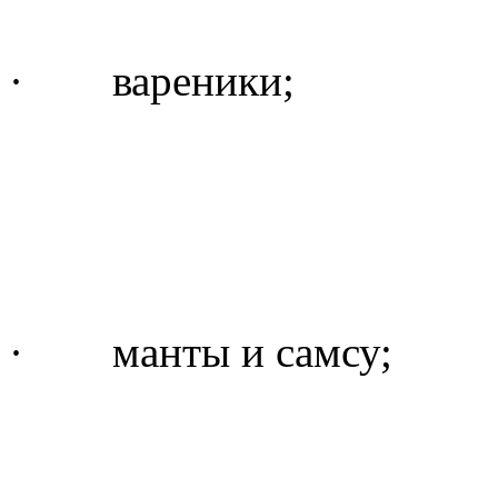
· вареники;
· манты и самсу;