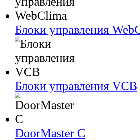
Блоки упрaвлeния Web
Блоки упрaвлeния VCB
DoorMaster C