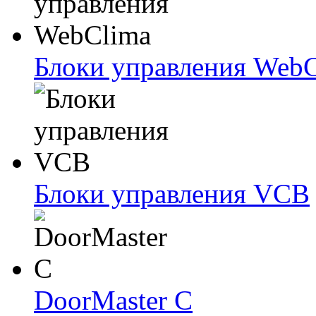
Блоки упрaвлeния Web
Блоки упрaвлeния VCB
DoorMaster C