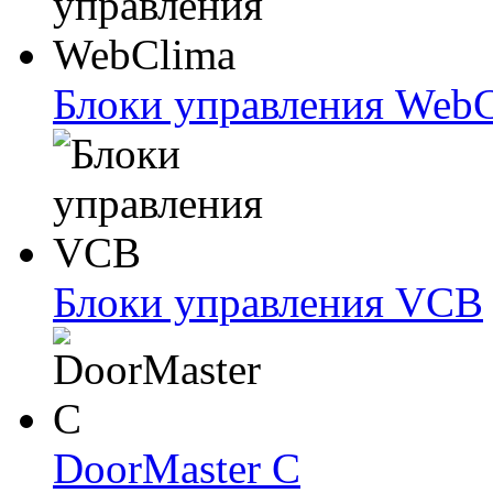
Блоки упрaвлeния Web
Блоки упрaвлeния VCB
DoorMaster C