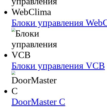
Блоки упрaвлeния Web
Блоки упрaвлeния VCB
DoorMaster C