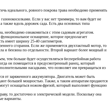
тичь идеального, ровного покрова трава необходимо применять
азонокосилками. Если у вас нет триммера, то вам будет не
а также вдоль дорожек сада. Есть два основных типа
ра, необходимо ознакомиться с этим садовым агрегатом.
е функциональное оснащение, которое предполагает
сть имеет ширину 25-40 сантиметров.
ннего сгорания. Если же применяется двухтактный мотор, то
сла и бензина по отдельности. Второй вариант более мощный и
ем, тем больше будет осуществляться бесперебойная работа
когда он помещается в предусмотренный ранец, который
полнительными насадками, что позволяет им превращаться из
ся от заряженного аккумулятора. Двигатель может быть
адают большей мощностью. Также, к таким аппаратам продаются
, могут оснащаться ножом-фрезой, который выполняет функцию
траву, то достаточно и электрической модели. Поскольку она
ые варианты.