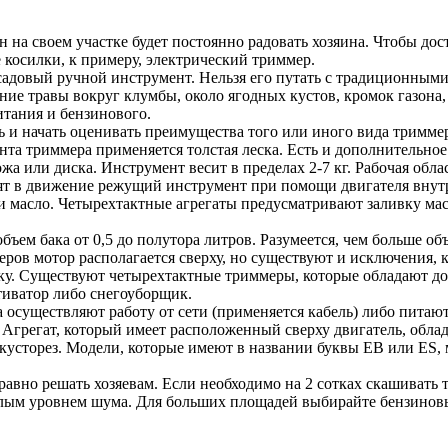
 на своем участке будет постоянно радовать хозяина. Чтобы дос
 косилки, к примеру, электрический триммер.
довый ручной инструмент. Нельзя его путать с традиционными г
ие травы вокруг клумбы, около ягодных кустов, кромок газона, 
итания и бензинового.
ть и начать оценивать преимущества того или иного вида тримме
нта триммера применяется толстая леска. Есть и дополнительно
а или диска. Инструмент весит в пределах 2-7 кг. Рабочая обла
 в движение режущий инструмент при помощи двигателя внутре
 и масло. Четырехтактные агрегаты предусматривают заливку ма
ем бака от 0,5 до полутора литров. Разумеется, чем больше объ
еров мотор располагается сверху, но существуют и исключения, 
ку. Существуют четырехтактные триммеры, которые обладают до
тиватор либо снегоуборщик.
 осуществляют работу от сети (применяется кабель) либо питают
. Агрегат, который имеет расположенный сверху двигатель, обл
 кусторез. Модели, которые имеют в названии буквы EB или ES
 равно решать хозяевам. Если необходимо на 2 сотках скашивать 
малым уровнем шума. Для больших площадей выбирайте бензинов