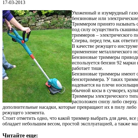
17-03-2013
Ухоженный и изумрудный газон
бензиновые или электрические
Триммером принято называть са
под силу осуществить скашиван
триммеров – электрического п
Сперва, перед тем, как ответи
В качестве режущего инструме
применение металлического нож
Бензиновые триммеры приводят
используется бензин 92 марки
работает тише.
Бензиновые триммеры имеют объ
бензотриммера. У таких тримм
надевается на плечи носильщи
обычной косы в сучкорез, куль
Триммеры электрического типа
расположен снизу либо сверху
дополнительные насадки, которые превращают их в пилу либо
режущего элемента.
Стоит отметить одно, что какой триммер выбрать для дачи, все
обладает небольшим весом, простой эксплуатацией, а также 
Читайте еще: