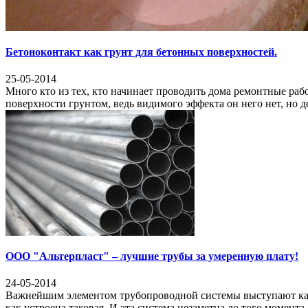
Бетоноконтакт как грунт для бетонных поверхностей.
25-05-2014
Много кто из тех, кто начинает проводить дома ремонтные рабо
поверхности грунтом, ведь видимого эффекта он него нет, но 
ООО "Альтерпласт" – лучшие трубы за умеренную плату!
24-05-2014
Важнейшим элементом трубопроводной системы выступают кана
как устроена таковая. И эта система незаметна до того момента