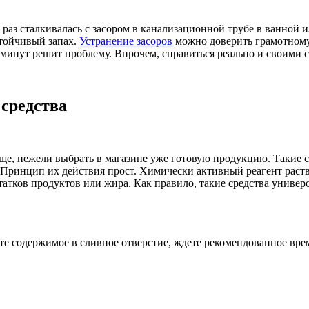
 раз сталкивалась с засором в канализационной трубе в ванной ил
стойчивый запах.
Устранение засоров
можно доверить грамотному 
 минут решит проблему. Впрочем, справиться реально и своими 
средства
ще, нежели выбрать в магазине уже готовую продукцию. Такие с
 Принцип их действия прост. Химически активный реагент раств
татков продуктов или жира. Как правило, такие средства универ
 содержимое в сливное отверстие, ждете рекомендованное время