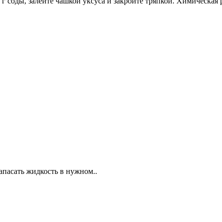
г соды, залейте чашкой уксуса и закройте тряпкой. Химическая 
апасать жидкость в нужном..