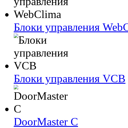
Блоки упрaвлeния Web
Блоки упрaвлeния VCB
DoorMaster C