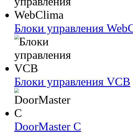
Блоки упрaвлeния Web
Блоки упрaвлeния VCB
DoorMaster C