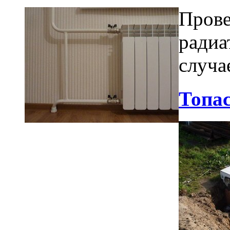
Прове
радиа
случае
Топа