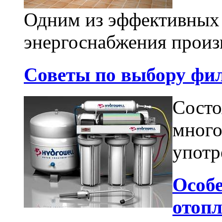
Одним из эффективных
энергоснабжения произв
Советы по выбору фи
Состо
много
употр
Особе
отопл