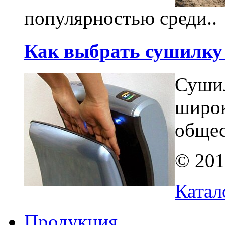
популярностью среди..
Как выбрать сушилку
Сушил
широк
общес
© 201
Катал
Продукция