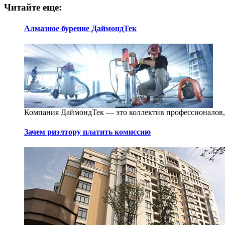
Читайте еще:
Алмазное бурение ДаймондТек
Компания ДаймондТек — это коллектив профессионалов, 
Зачем риэлтору платить комиссию