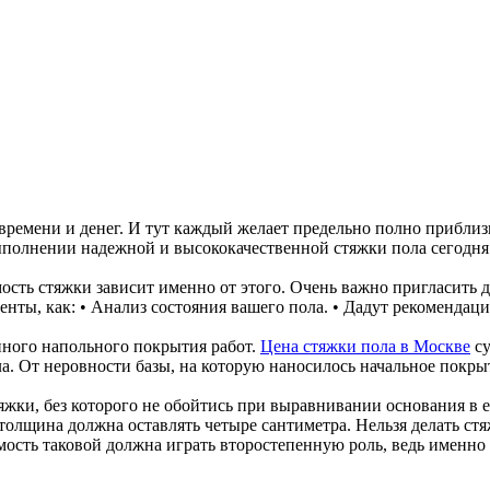
времени и денег. И тут каждый желает предельно полно приблизи
выполнении надежной и высококачественной стяжки пола сегодн
ость стяжки зависит именно от этого. Очень важно пригласить
нты, как: • Анализ состояния вашего пола. • Дадут рекомендац
нного напольного покрытия работ.
Цена стяжки пола в Москве
су
ла. От неровности базы, на которую наносилось начальное покры
яжки, без которого не обойтись при выравнивании основания в 
толщина должна оставлять четыре сантиметра. Нельзя делать ст
имость таковой должна играть второстепенную роль, ведь именно