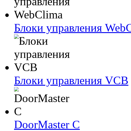
Блоки упрaвлeния Web
Блоки упрaвлeния VCB
DoorMaster C