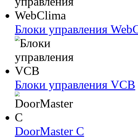
Блоки упрaвлeния Web
Блоки упрaвлeния VCB
DoorMaster C