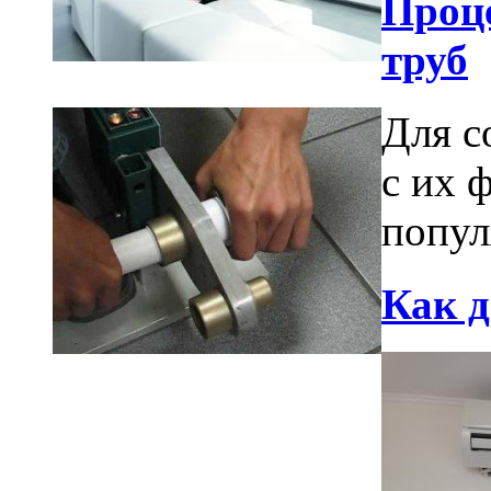
Проц
труб
Для с
с их 
попул
Как 