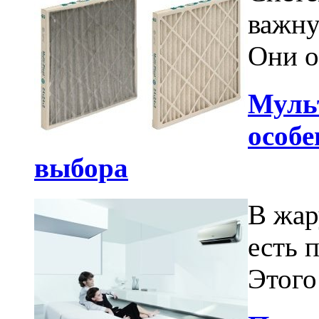
важну
Они о
Муль
особе
выбора
В жар
есть 
Этого