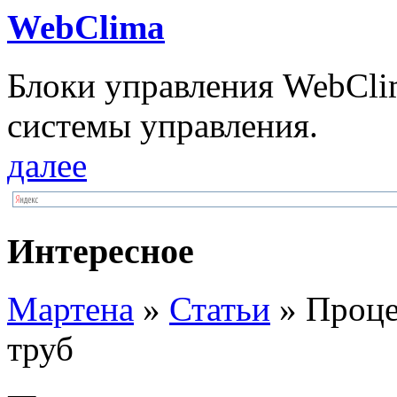
WebClima
Блоки упрaвлeния WebCli
системы управления.
далее
Интересное
Мартена
»
Статьи
» Проце
труб