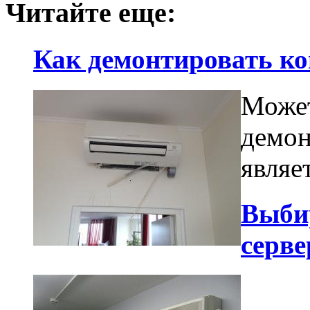
Читайте еще:
Как демонтировать к
Может
демон
являе
Выби
серве