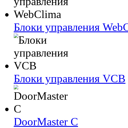
Блоки упрaвлeния Web
Блоки упрaвлeния VCB
DoorMaster C