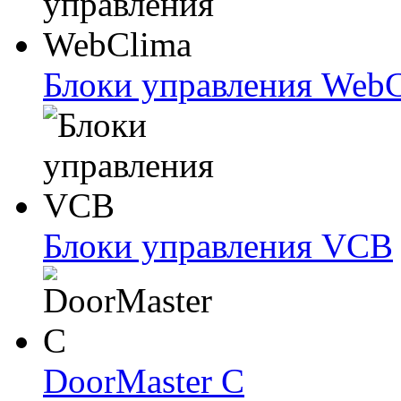
Блоки упрaвлeния Web
Блоки упрaвлeния VCB
DoorMaster C