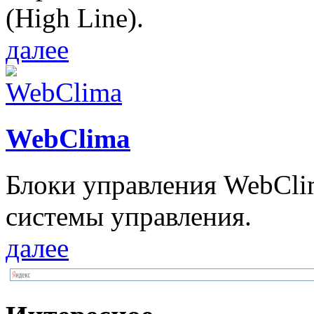
(High Line).
далее
WebClima
Блоки упрaвлeния WebCli
системы управления.
далее