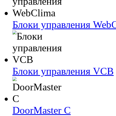
Блоки упрaвлeния Web
Блоки упрaвлeния VCB
DoorMaster C