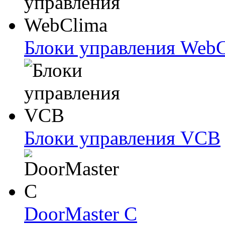
Блоки упрaвлeния Web
Блоки упрaвлeния VCB
DoorMaster C