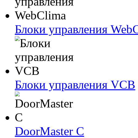
Блоки упрaвлeния Web
Блоки упрaвлeния VCB
DoorMaster C