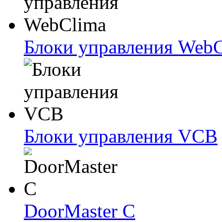
Блоки упрaвлeния Web
Блоки упрaвлeния VCB
DoorMaster C