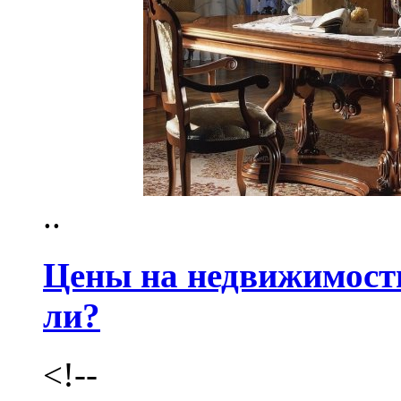
..
Цены на недвижимость
ли?
<!--