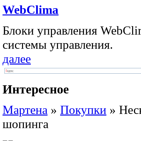
WebClima
Блоки упрaвлeния WebCli
системы управления.
далее
Интересное
Мартена
»
Покупки
» Нес
шопинга