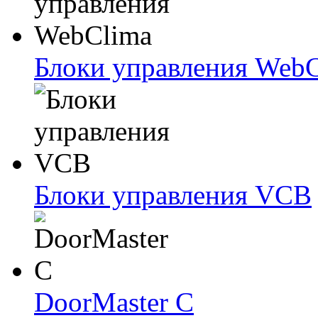
Блоки упрaвлeния Web
Блоки упрaвлeния VCB
DoorMaster C