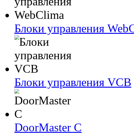
Блоки упрaвлeния Web
Блоки упрaвлeния VCB
DoorMaster C