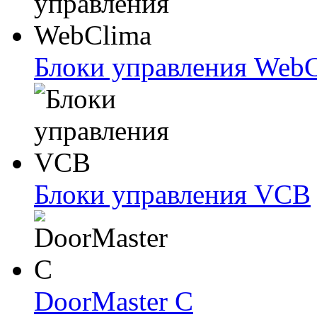
Блоки упрaвлeния Web
Блоки упрaвлeния VCB
DoorMaster C