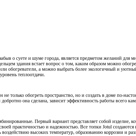
забыв о суете и шуме города, является предметом желаний для 
адельцем здания встает вопрос о том, каким образом можно обог
или обогреватели, а можно выбрать более экологичный и уютны
уровень теплоотдачи.
н не только обогреть пространство, но и создать в доме по-на
и добротно она сделана, зависит эффективность работы всего кам
бинированные. Первый вариант представляет собой изделие, кот
своей практичностью и надежностью. Все топки Jotul создаютс
ть воздействию высоких температур, образованию коррозии и ра