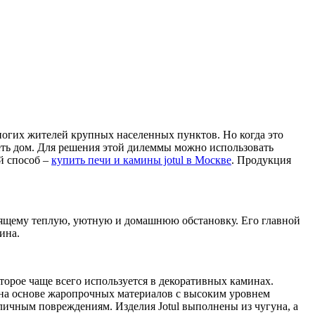
многих жителей крупных населенных пунктов. Но когда это
реть дом. Для решения этой дилеммы можно использовать
й способ –
купить печи и камины jotul в Москве
. Продукция
стоящему теплую, уютную и домашнюю обстановку. Его главной
ина.
орое чаще всего используется в декоративных каминах.
я на основе жаропрочных материалов с высоким уровнем
зличным повреждениям. Изделия Jotul выполнены из чугуна, а