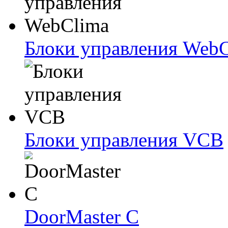
Блоки упрaвлeния Web
Блоки упрaвлeния VCB
DoorMaster C