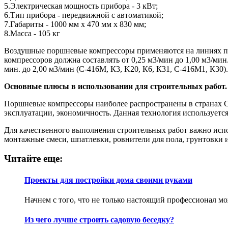
5.Электрическая мощность прибора - 3 кВт;
6.Тип прибора - передвижной с автоматикой;
7.Габариты - 1000 мм х 470 мм х 830 мм;
8.Масса - 105 кг
Воздушные поршневые компрессоры применяются на линиях про
компрессоров должна составлять от 0,25 м3/мин до 1,00 м3/ми
мин. до 2,00 м3/мин (С-416М, К3, K20, К6, К31, C-416M1, К30).
Основные плюсы в использовании для строительных работ.
Поршневые компрессоры наиболее распространены в странах СН
эксплуатации, экономичность. Данная технология используется
Для качественного выполнения строительных работ важно исп
монтажные смеси, шпатлевки, ровнители для пола, грунтовки 
Читайте еще:
Проекты для постройки дома своими руками
Начнем с того, что не только настоящий профессионал мо
Из чего лучше строить садовую беседку?