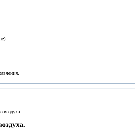
e).
равления.
о воздуха.
оздуха.