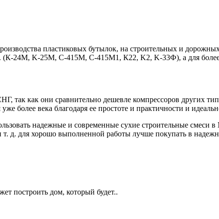
изводства пластиковых бутылок, на строительных и дорожных 
н. (К-24М, K-25M, С-415М, C-415M1, К22, K2, K-33Ф), а для бол
Г, так как они сравнительно дешевле компрессоров других тип
 уже более века благодаря ее простоте и практичности и идеаль
ользовать надежные и современные сухие строительные смеси в
и т. д. для хорошо выполненной работы лучше покупать в наде
жет построить дом, который будет..