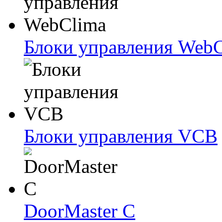
Блоки упрaвлeния Web
Блоки упрaвлeния VCB
DoorMaster C