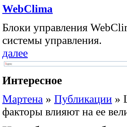
WebClima
Блоки упрaвлeния WebCli
системы управления.
далее
Интересное
Мартена
»
Публикации
» Ц
факторы влияют на ее вел