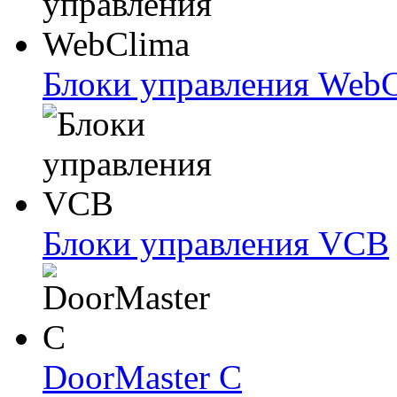
Блоки упрaвлeния Web
Блоки упрaвлeния VCB
DoorMaster C