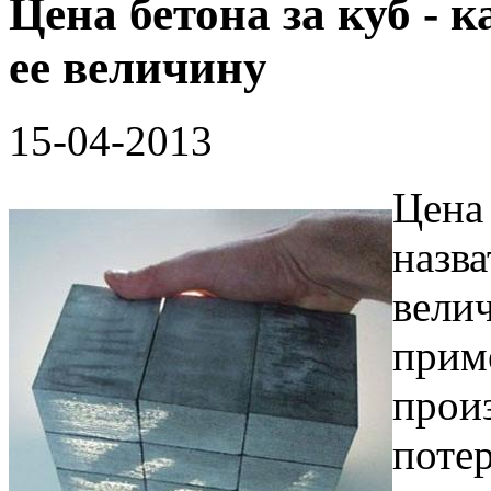
Цена бетона за куб -
ее величину
15-04-2013
Цена 
назв
велич
приме
произ
потер