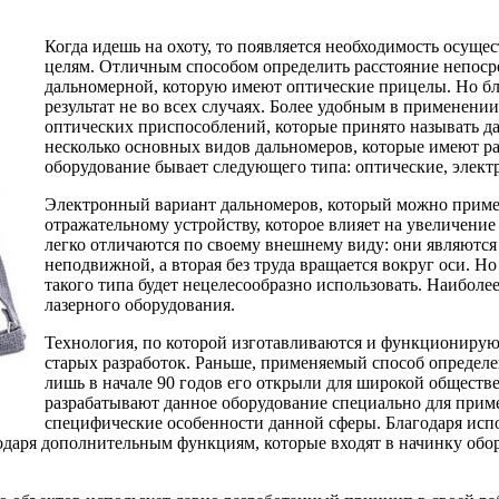
Когда идешь на охоту, то появляется необходимость осущ
целям. Отличным способом определить расстояние непоср
дальномерной, которую имеют оптические прицелы. Но б
результат не во всех случаях. Более удобным в применен
оптических приспособлений, которые принято называть да
несколько основных видов дальномеров, которые имеют р
оборудование бывает следующего типа: оптические, элект
Электронный вариант дальномеров, который можно примен
отражательному устройству, которое влияет на увеличени
легко отличаются по своему внешнему виду: они являются
неподвижной, а вторая без труда вращается вокруг оси. Н
такого типа будет нецелесообразно использовать. Наибол
лазерного оборудования.
Технология, по которой изготавливаются и функционирую
старых разработок. Раньше, применяемый способ определе
лишь в начале 90 годов его открыли для широкой общест
разрабатывают данное оборудование специально для прим
специфические особенности данной сферы. Благодаря исп
агодаря дополнительным функциям, которые входят в начинку обо