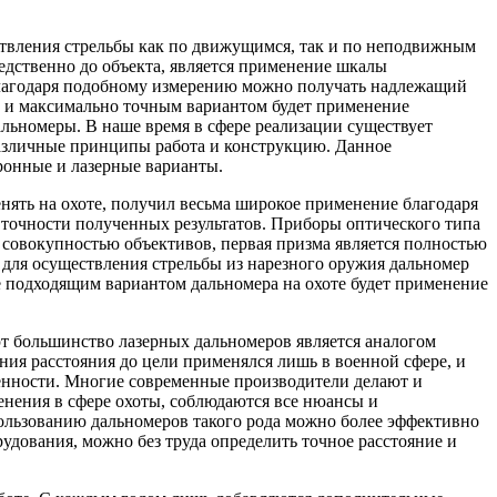
ествления стрельбы как по движущимся, так и по неподвижным
едственно до объекта, является применение шкалы
лагодаря подобному измерению можно получать надлежащий
ии и максимально точным вариантом будет применение
льномеры. В наше время в сфере реализации существует
азличные принципы работа и конструкцию. Данное
ронные и лазерные варианты.
ять на охоте, получил весьма широкое применение благодаря
е точности полученных результатов. Приборы оптического типа
 совокупностью объективов, первая призма является полностью
о для осуществления стрельбы из нарезного оружия дальномер
ее подходящим вариантом дальномера на охоте будет применение
т большинство лазерных дальномеров является аналогом
ния расстояния до цели применялся лишь в военной сфере, и
венности. Многие современные производители делают и
енения в сфере охоты, соблюдаются все нюансы и
ользованию дальномеров такого рода можно более эффективно
рудования, можно без труда определить точное расстояние и