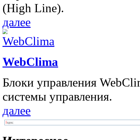
(High Line).
далее
WebClima
Блоки упрaвлeния WebCli
системы управления.
далее