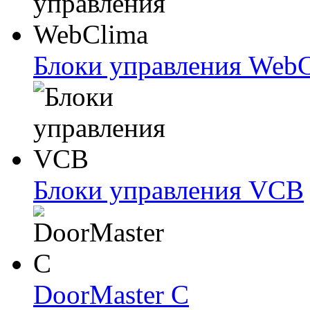
Блоки упрaвлeния Web
Блоки упрaвлeния VCB
DoorMaster C