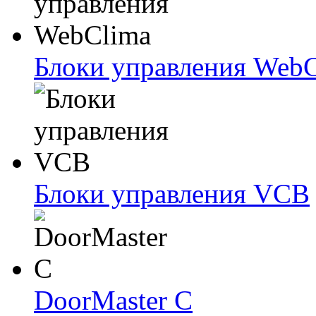
Блоки упрaвлeния Web
Блоки упрaвлeния VCB
DoorMaster C