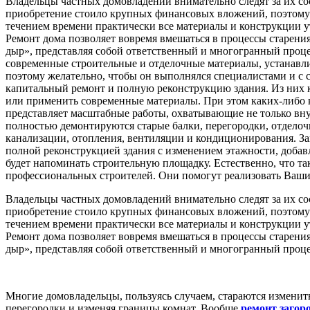
Владельцы частных домовладений внимательно следят за их сос
приобретение стоило крупных финансовых вложений, поэтому е
течением времени практически все материалы и конструкции ут
Ремонт дома позволяет вовремя вмешаться в процессы старения
дыр», представляя собой ответственный и многогранный проце
современные строительные и отделочные материалы, устанавли
поэтому желательно, чтобы он выполнялся специалистами и с 
капитальный ремонт и полную реконструкцию здания. Из них 
или применить современные материалы. При этом каких-либо к
представляет масштабные работы, охватывающие не только вн
полностью демонтируются старые балки, перегородки, отделоч
канализации, отопления, вентиляции и кондиционирования. За
полной реконструкцией здания с изменением этажности, добав
будет напоминать строительную площадку. Естественно, что та
профессиональных строителей. Они помогут реализовать Ваши 
Владельцы частных домовладений внимательно следят за их сос
приобретение стоило крупных финансовых вложений, поэтому е
течением времени практически все материалы и конструкции ут
Ремонт дома позволяет вовремя вмешаться в процессы старения
дыр», представляя собой ответственный и многогранный проце
Многие домовладельцы, пользуясь случаем, стараются изменит
перегородки и изменяя границы комнат. Вообще
ремонт загор