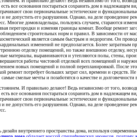
тоянием. И правильно делают! Ведь независимо от того, возвод
сть все основания постараться сохранить дом в надлежащем вид
рачивают свои первоначальные эстетические и функциональные к
 и не допустить его разрушения. Однако, на деле проведение ре
сс. Многие домовладельцы, пользуясь случаем, стараются измени
вая перегородки и изменяя границы комнат. Вообще ремонт заг
соблюдением строительных норм и правил. В зависимости от ма
косметический является самым быстрым и недорогим. Он провод
ардинальных изменений не предполагается. Более затратным пр
утреннюю отделку помещений, но также внешнюю отделку, несу
ные материалы, выравниваются и утепляются полы, стены, прои
вершаются работы чистовой отделкой всех помещений и наружных
лением новых помещений и полной перепланировкой. После этог
кой ремонт потребует больших затрат сил, времени и средств. Н
самые смелые мечты и позаботятся о качестве и долговечности
тоянием. И правильно делают! Ведь независимо от того, возвод
сть все основания постараться сохранить дом в надлежащем вид
рачивают свои первоначальные эстетические и функциональные к
 и не допустить его разрушения. Однако, на деле проведение ре
сс.
ь дизайн внутреннего пространства дома, используя современны
одного дома
обладает массой специфических нюансов, поэтому ж