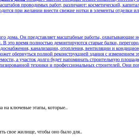
масштабов проводимых работ, различают: косметический, капита
одится при желании внести свежие нотки в элементы отделки и
ного дома. Он представляет масштабные работы, охватывающие
. В это время полностью демонтируются старые балки, перегор
одоснабжения, канализации, отопления, вентиляции и кондицио
 может обернуться полной реконструкцией здания с изменением
мости, а участок долго будет напоминать строительную площадку
иализированной техники и профессиональных строителей. Они по
 на ключевые этапы, которые..
ть свое жилище, чтобы оно было для..