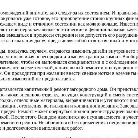
омовладений внимательно следят за их состоянием. И правильно
покупалось уже готовое, его приобретение стоило крупных фина
лежащем виде и отличном состоянии как можно дольше. Известно
ют свои первоначальные эстетические и функциональные качеств
емя вмешаться в процессы старения и не допустить его разрушен
ростого «латания дыр», представляя собой ответственный и мног
ы, пользуясь случаем, стараются изменить дизайн внутреннего 
ы, устанавливая перегородки и изменяя границы комнат. Вообщ
лательно, чтобы он выполнялся специалистами и с соблюдением
азличают: косметический, капитальный ремонт и полную реконс
. Он проводится при желании внести свежие нотки в элементы
ьных изменений не предполагается.
дставляется капитальный ремонт загородного дома. Он предста
но также внешнюю отделку, несущих конструкций и смену сист
ородки, отделочные материалы, выравниваются и утепляются пол
лизации, отопления, вентиляции и кондиционирования. Заверш
не предел. Ремонт может обернуться полной реконструкцией зда
кой. После этого Ваш дом изменится до неузнаваемости, а учас
 времени и средств. Не обойдется и без применения специализи
ве и долговечности выполненных работ.