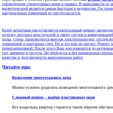
соблюдением строительных норм и правил. В зависимости от 
косметический является самым быстрым и недорогим. Он пров
кардинальных изменений не предполагается.
Более затратным представляется капитальный ремонт загород
отделку, несущих конструкций и смену систем и коммуникаций
полы, стены, производится монтаж электропроводки, систем в
помещений и наружных стен. Но и это еще не предел. Ремонт
перепланировкой. После этого Ваш дом изменится до неузнавае
сил, времени и средств. Не обойдется и без применения спец
качестве и долговечности выполненных работ.
Читайте еще:
Возведение многоэтажного дома
Можно условно разделить возведение многоэтажного дома
Сложный вопрос – выбор пластиковых окон
Все владельцы квартир стараются таким образом обустрои