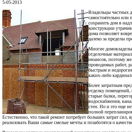
5-05-2013
Владельцы частных д
самостоятельно или 
сохранить дом в над
конструкции утрачива
дома позволяет вовр
далеко за пределы п
Многие домовладельц
отделочные материал
нюансов, поэтому же
проводимых работ, р
быстрым и недорогим
каких-либо кардинал
Более затратным пре
отделку помещений, 
старые балки, перег
водоснабжения, кана
стен. Но и это еще 
полной перепланиров
Естественно, что такой ремонт потребует больших затрат сил,
реализовать Ваши самые смелые мечты и позаботятся о качест