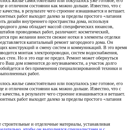
илось жилье самостоятельно или покупалось уже готовое, его
е и отличном состоянии как можно дольше. Известно, что с
ачества, в результате чего строение изнашивается и ветшает.
монтных работ выходит далеко за пределы простого «латания
ть дизайн внутреннего пространства дома, используя
ородного дома обладает массой специфических нюансов,
сштабов проводимых работ, различают: косметический,
ится при желании внести свежие нотки в элементы отделки
едставляется капитальный ремонт загородного дома. Он
щих конструкций и смену систем и коммуникаций. В это время
зводится монтаж электропроводки, систем водоснабжения,
 стен. Но и это еще не предел. Ремонт может обернуться
о Ваш дом изменится до неузнаваемости, а участок долго
е обойдется и без применения специализированной техники и
 выполненных работ.
илось жилье самостоятельно или покупалось уже готовое, его
е и отличном состоянии как можно дольше. Известно, что с
ачества, в результате чего строение изнашивается и ветшает.
монтных работ выходит далеко за пределы простого «латания
е строительные и отделочные материалы, устанавливая
елательно, чтобы он выполнялся специалистами и с