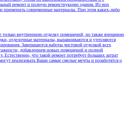
льный ремонт и полную реконструкцию здания. Из них
ли применить современные материалы. При этом каких-либо
 не только внутреннюю отделку помещений, но также внешнюю
одки, отделочные материалы, выравниваются и утепляются
нирования. Завершаются работы чистовой отделкой всех
 этажности, добавлением новых помещений и полной
. Естественно, что такой ремонт потребует больших затрат
могут реализовать Ваши самые смелые мечты и позаботятся о