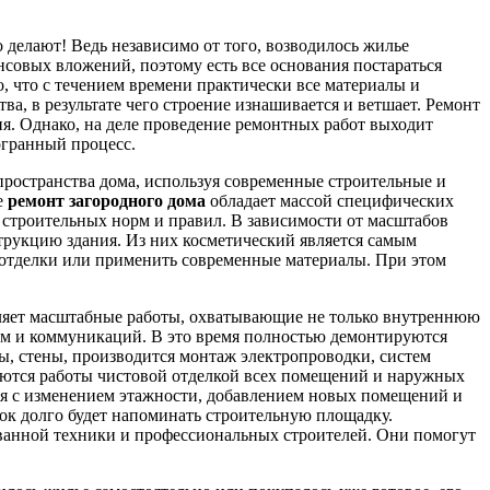
 делают! Ведь независимо от того, возводилось жилье
нсовых вложений, поэтому есть все основания постараться
, что с течением времени практически все материалы и
а, в результате чего строение изнашивается и ветшает. Ремонт
ия. Однако, на деле проведение ремонтных работ выходит
огранный процесс.
пространства дома, используя современные строительные и
е
ремонт загородного дома
обладает массой специфических
 строительных норм и правил. В зависимости от масштабов
трукцию здания. Из них косметический является самым
 отделки или применить современные материалы. При этом
вляет масштабные работы, охватывающие не только внутреннюю
ем и коммуникаций. В это время полностью демонтируются
ы, стены, производится монтаж электропроводки, систем
аются работы чистовой отделкой всех помещений и наружных
ния с изменением этажности, добавлением новых помещений и
ток долго будет напоминать строительную площадку.
рованной техники и профессиональных строителей. Они помогут