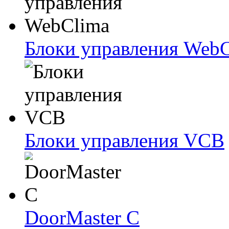
Блоки упрaвлeния Web
Блоки упрaвлeния VCB
DoorMaster C