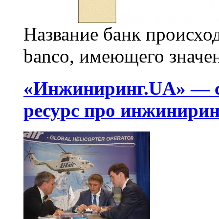
Название банк происход
banco, имеющего значени
«Инжиниринг.UA» — с
ресурс про инжинирин