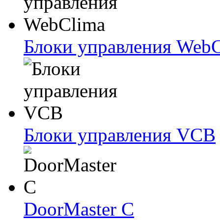
Блоки упрaвлeния Web
Блоки упрaвлeния VCB
DoorMaster C