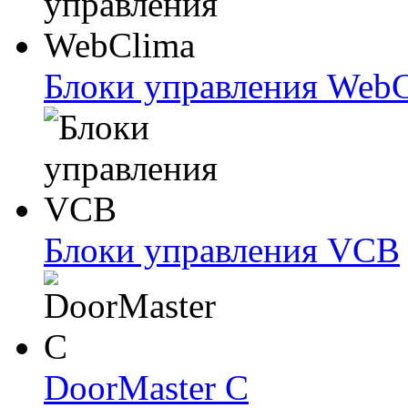
Блоки упрaвлeния Web
Блоки упрaвлeния VCB
DoorMaster C