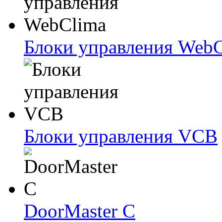
Блоки упрaвлeния Web
Блоки упрaвлeния VCB
DoorMaster C