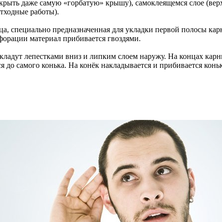
й укрыть даже самую «горбатую» крышу), самоклеящемся слое (ве
тходные работы).
а, специально предназначенная для укладки первой полосы карн
рфорации материал прибивается гвоздями.
ладут лепестками вниз и липким слоем наружу. На концах карни
ся до самого конька. На конёк накладывается и прибивается конь